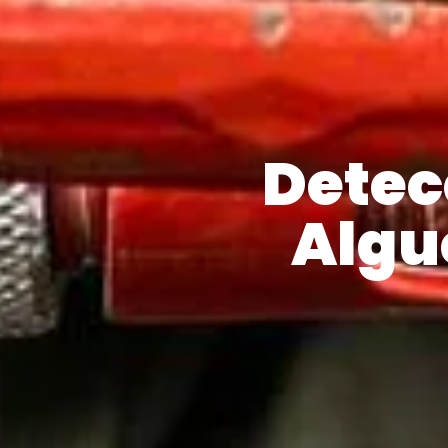
Detec
Algu