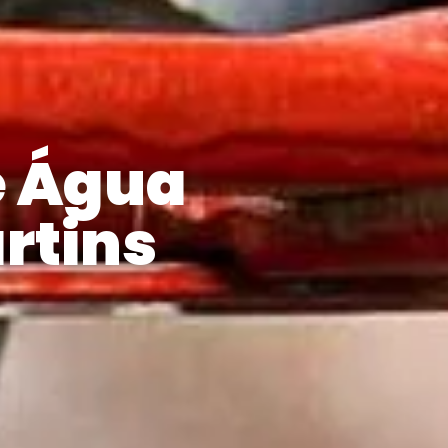
e Água
rtins