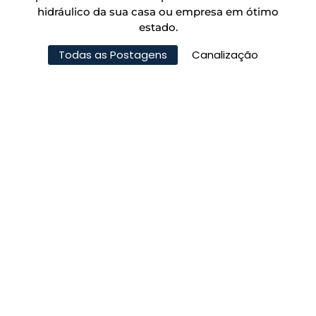
hidráulico da sua casa ou empresa em ótimo
estado.
Todas as Postagens
Canalização
Desentupimento de Prumadas:
Limpeza do Sistema de Esgoto
Principal