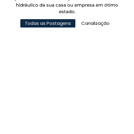
hidráulico da sua casa ou empresa em ótimo
estado.
Todas as Postagens
Canalização
Desentupimento de Prumadas:
Limpeza do Sistema de Esgoto
Principal