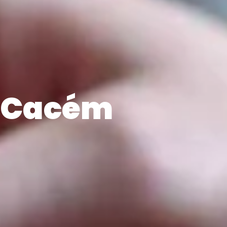
a-Cacém