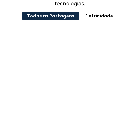
tecnologias.
Todas as Postagens
Eletricidade
Instalação de Tomadas para Carros
Elétricos
Com o aumento da popularidade dos carros elétricos,
a instalação de tomadas de carregamento tornou-se