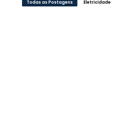
Todas as Postagens
Eletricidade
Instalação de Tomadas para Carros
Elétricos
Com o aumento da popularidade dos carros elétricos,
a instalação de tomadas de carregamento tornou-se
essencial para garantir conveniência e eficiência...
Leia Mais