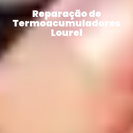
Reparação de
Termoacumuladores
Lourel