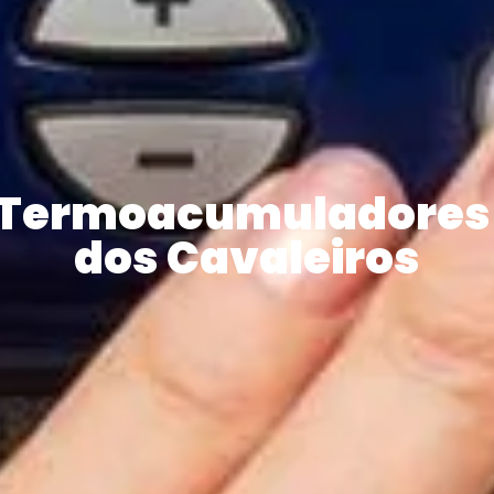
 Termoacumuladores 
dos Cavaleiros