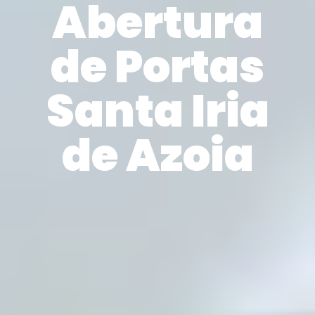
Abertura
de Portas
Santa Iria
de Azoia