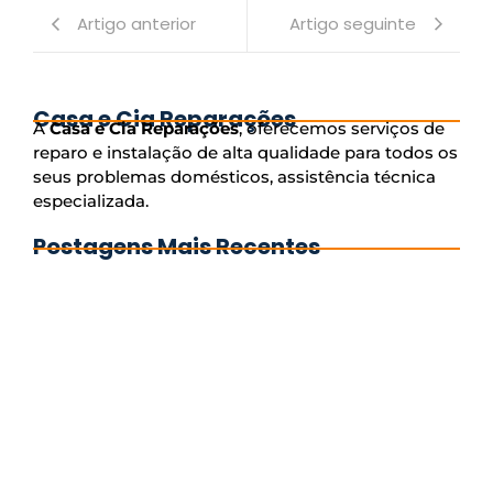
Artigo anterior
Artigo seguinte
Casa e Cia Reparações
A
Casa e Cia Reparações
, oferecemos serviços de
reparo e instalação de alta qualidade para todos os
seus problemas domésticos, assistência técnica
especializada.
Postagens Mais Recentes