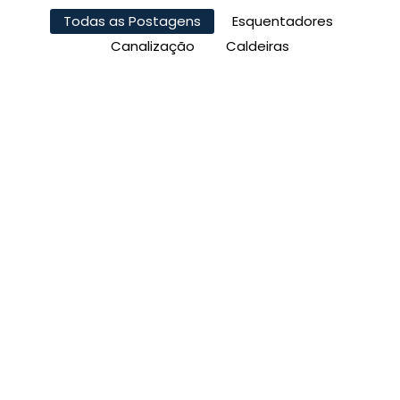
Todas as Postagens
Esquentadores
Canalização
Caldeiras
Desentupimento de Prumadas:
Limpeza do Sistema de Esgoto
Principal