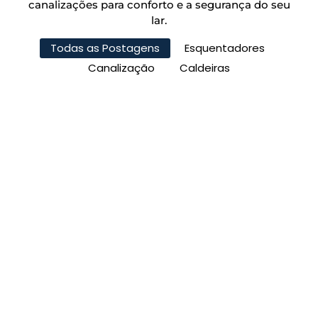
canalizações para conforto e a segurança do seu
lar.
Todas as Postagens
Esquentadores
Canalização
Caldeiras
Desentupimento de Prumadas:
Limpeza do Sistema de Esgoto