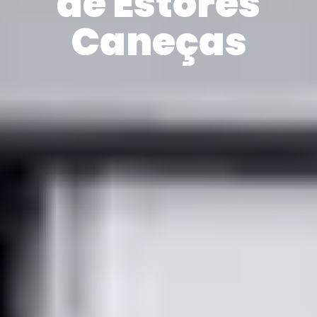
de Estores
Caneças