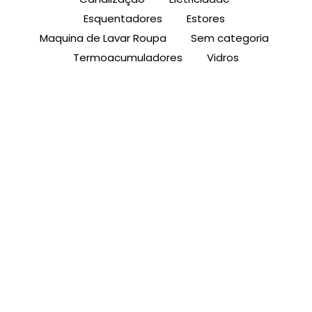
Esquentadores
Estores
Maquina de Lavar Roupa
Sem categoria
Termoacumuladores
Vidros
Como Reparar Estores: Guia Prático
para Resolver Problemas Comuns