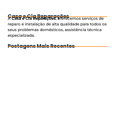
Leia Mais...
Casa e Cia Reparações
A
Casa e Cia Reparações
, oferecemos serviços de
reparo e instalação de alta qualidade para todos os
seus problemas domésticos, assistência técnica
especializada.
Postagens Mais Recentes